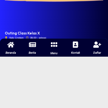
Outing Class Kelas X
Kab. Cirebon
08.00 - selesai
Beranda
Berita
Kontak
Daftar
Menu
Lihat Semua Agenda
Pengumuman
Lihat Semua
Pengumuman
#